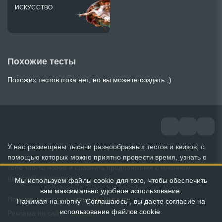
ИСКУССТВО
Похожие тесты
Похожих тестов пока нет, но вы можете создать ;)
У нас размещены тысячи разнообразных тестов и квизов, с
помощью которых можно приятно провести время, узнать о
себе что-то новое и сравнить предпочтения с мнением
широкой аудитории.
Мы используем файлы cookie для того, чтобы обеспечить
вам максимально удобное использование.
По всем вопросам:
admin@pikuco.ru
Нажимая на кнопку "Соглашаюсь", вы даете согласие на
использование файлов cookie.
Реклама на сайте:
Заказать!