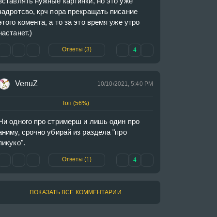
вставлять нужные картинки, но это уже 
задротсво, крч пора прекращать писание 
этого комента, а то за это время уже утро 
настанет.)
Ответы (3)
4
VenuZ
10/10/2021, 5:40 PM
Топ (56%)
Ни одного про стримерш и лишь один про 
аниму, срочно убирай из раздела "про 
пикуко".
Ответы (1)
4
ПОКАЗАТЬ ВСЕ КОММЕНТАРИИ