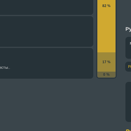
82 %
Ру
17 %
P
есты..
0 %