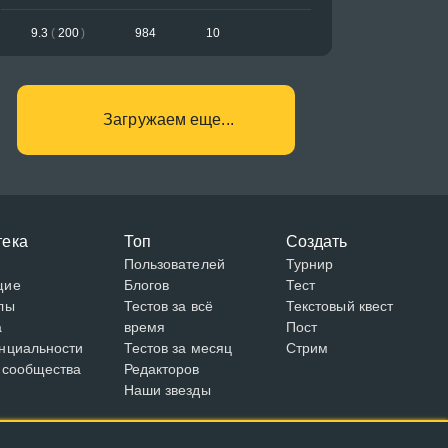
9.3
(
200
)
984
10
Загружаем еще...
тека
Топ
Создать
Пользователей
Турнир
щие
Блогов
Тест
лы
Тестов за всё
Текстовый квест
а
время
Пост
нциальности
Тестов за месяц
Стрим
 сообщества
Редакторов
Наши звезды