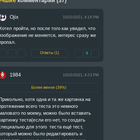
учшие
комментарии (37)
Ojix
10/10/2021, 4:16 PM
Хотел пройти, но после того как увидел, что 
изображение не меняется, интерес сразу же 
пропал.
Ответы (1)
8
1984
10/10/2021, 4:23 PM
Более менее (39%)
Прикольно, хотя одна и та же картинка на 
протяжении всего теста это немного 
маловато по моему, можно было вставить 
картинку теста(если его нет, то создать 
специально для этого  теста ещё тест, 
который можно было редактировать и 