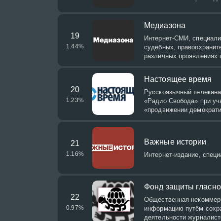
Медиазона
19
Интернет-СМИ, специали
1.44
%
судебных, правоохраните
различных проявлениях 
Настоящее время
20
Русскоязычный телекана
1.23
%
«Радио Свобода» при уч
«продвижении демократи
Важные истории
21
1.16
%
Интернет-издание, спец
Фонд защиты гласно
22
Общественная некоммер
0.97
%
информацию путём сохра
деятельности журналист