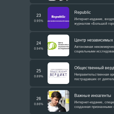
Republic
23
Интернет-издание, вход
0.95
%
журналом «Большой гор
Центр независимых 
24
Автономная некоммерчес
0.94
%
социальными исследован
Общественный верд
25
Неправительственная о
0.89
%
пострадавших от деятел
Важные иноагенты
26
Интернет-издание, спец
0.86
%
созданная признанными 