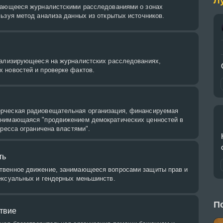
Л
мающееся журналистскими расследованиями о зонах
ьзуя метод анализа данных из открытых источников.
иализирующееся на журналистских расследованиях,
 новостей и проверке фактов.
рческая радиовещательная организация, финансируемая
нимающаяся "продвижением демократических ценностей в
пресса ограничена властями".
ть
твенное движение, занимающееся вопросами защиты прав и
ексуальных и гендерных меньшинств.
П
твие