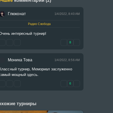
учшие
комментарии (2)
Глюконат
1/4/2022, 8:40 AM
Радио Свобода
Очень интересный турнир!
8
᠌Моника Това
1/4/2022, 8:56 AM
Классный турнир, Мемориал заслуженно 
самый мощный здесь.
6
охожие турниры