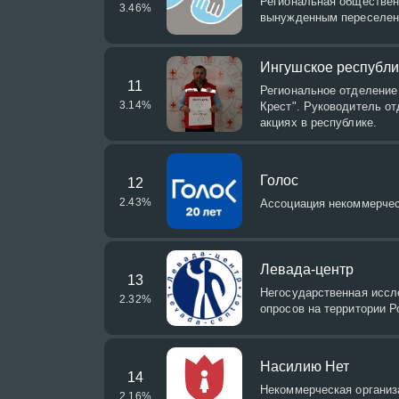
Региональная обществен
3.46
%
вынужденным переселен
Ингушское республи
11
Региональное отделение
3.14
%
Крест". Руководитель от
акциях в республике.
Голос
12
2.43
%
Ассоциация некоммерчес
Левада-центр
13
Негосударственная иссл
2.32
%
опросов на территории Р
Насилию Нет
14
Некоммерческая организ
2.16
%