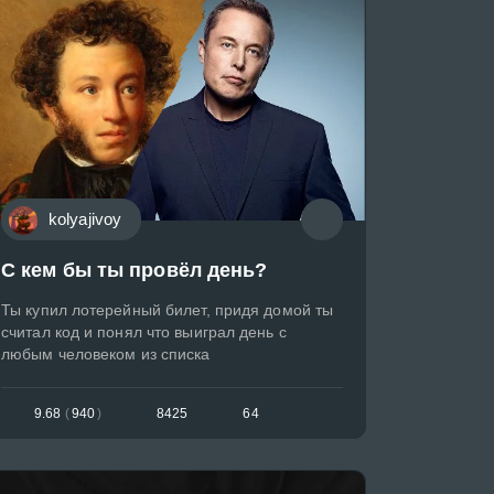
kolyajivoy
С кем бы ты провёл день?
Ты купил лотерейный билет, придя домой ты
считал код и понял что выиграл день с
любым человеком из списка
9.68
(
940
)
8425
64