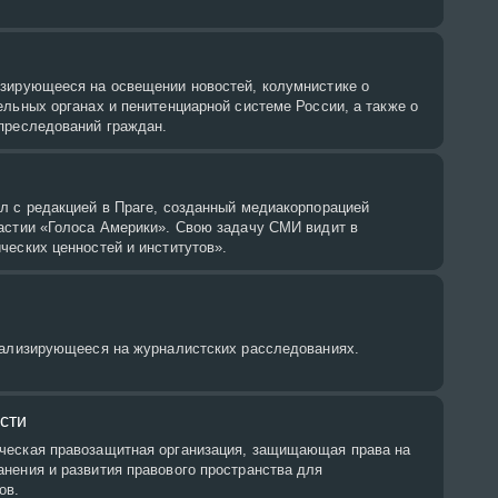
зирующееся на освещении новостей, колумнистике о
льных органах и пенитенциарной системе России, а также о
преследований граждан.
л с редакцией в Праге, созданный медиакорпорацией
астии «Голоса Америки». Свою задачу СМИ видит в
ческих ценностей и институтов».
иализирующееся на журналистских расследованиях.
сти
ческая правозащитная организация, защищающая права на
нения и развития правового пространства для
ов.