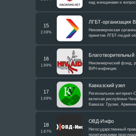
над женщинами и вопрос
ЛГБТ-организация 
15
Некоммерческая организ
2.08
%
принятие ЛГБТ-людей о
Благотворительный
16
Некоммерческий фонд, 
1.89
%
ВИЧ-инфекции.
Кавказский узел
17
Региональное интернет-
1.68
%
включая республики Чечн
Кавказа: Грузии, Армени
ОВД-Инфо
18
Негосударственный прав
1.67
%
политическими преследо