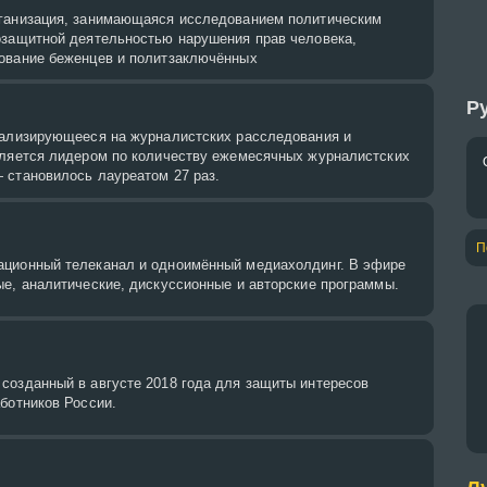
ганизация, занимающаяся исследованием политическим
озащитной деятельностью нарушения прав человека,
ование беженцев и политзаключённых
Ру
иализирующееся на журналистских расследования и
вляется лидером по количеству ежемесячных журналистских
 становилось лауреатом 27 раз.
П
ционный телеканал и одноимённый медиахолдинг. В эфире
ые, аналитические, дискуссионные и авторские программы.
созданный в августе 2018 года для защиты интересов
ботников России.