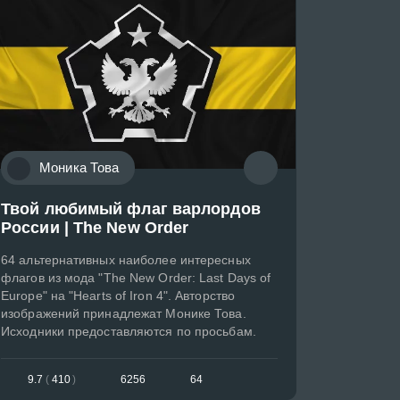
᠌Моника Това
Твой любимый флаг варлордов
России | The New Order
64 альтернативных наиболее интересных
флагов из мода "The New Order: Last Days of
Europe" на "Hearts of Iron 4". Авторство
изображений принадлежат Монике Това.
Исходники предоставляются по просьбам.
9.7
(
410
)
6256
64