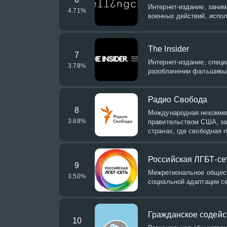
Интернет-издание, зани
4.71
%
военных действий, испол
The Insider
7
Интернет-издание, спец
3.78
%
разоблачении фальшивых
Радио Свобода
8
Международная некомме
3.68
%
правительством США, за
странах, где свободная 
Российская ЛГБТ-се
9
Межрегиональное общес
3.50
%
социальной адаптации с
Гражданское содейс
10