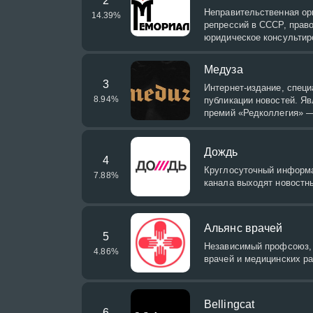
2
Неправительственная ор
14.39
%
репрессий в СССР, прав
юридическое консультир
Медуза
3
Интернет-издание, спец
8.94
%
публикации новостей. Я
премий «Редколлегия» —
Дождь
4
Круглосуточный информа
7.88
%
канала выходят новостн
Альянс врачей
5
Независимый профсоюз, 
4.86
%
врачей и медицинских ра
Bellingcat
6