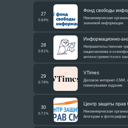
Фонд свободы инфо
27
Некоммерческая организ
0.84
%
значимой информации.
Информационно-ана
28
Неправительственная ор
0.81
%
национализма и ксенофо
антиэкстремистского зак
VTimes
29
Деловое интернет-СМИ, 
0.78
%
покинувшими издание.
Центр защиты прав
30
Некоммерческая органи
0.71
%
блогерам и фотографам 