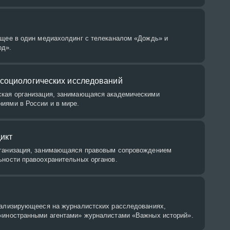
ящее в один медиахолдинг с телеканалом «Дождь» и
од».
социологических исследований
кая организация, занимающаяся академическими
иями в России и в мире.
икт
рганизация, занимающаяся правовым сопровождением
ьности правоохранительных органов.
иализирующееся на журналистских расследованиях,
«иностранными агентами» журналистами «Важных историй».