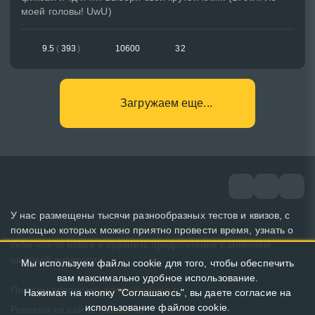
моей головы! UwU)
9.5
(
393
)
10600
32
Загружаем еще...
У нас размещены тысячи разнообразных тестов и квизов, с
помощью которых можно приятно провести время, узнать о
себе что-то новое и сравнить предпочтения с мнением
широкой аудитории.
Мы используем файлы cookie для того, чтобы обеспечить
вам максимально удобное использование.
По всем вопросам:
admin@pikuco.ru
Нажимая на кнопку "Соглашаюсь", вы даете согласие на
использование файлов cookie.
Реклама на сайте:
Заказать!