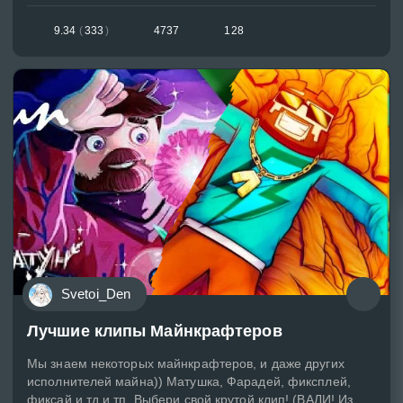
9.34
(
333
)
4737
128
Svetoi_Den
Лучшие клипы Майнкрафтеров
Мы знаем некоторых майнкрафтеров, и даже других
исполнителей майна)) Матушка, Фарадей, фиксплей,
фиксай и тд и тп. Выбери свой крутой клип! (ВАЛИ! Из