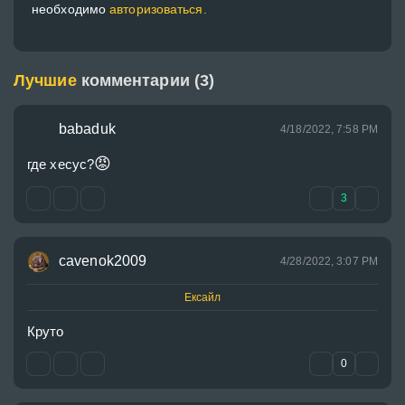
необходимо
авторизоваться.
Лучшие
комментарии (3)
babaduk
4/18/2022, 7:58 PM
😡
где хесус?
3
cavenok2009
4/28/2022, 3:07 PM
Ексайл
Круто
0