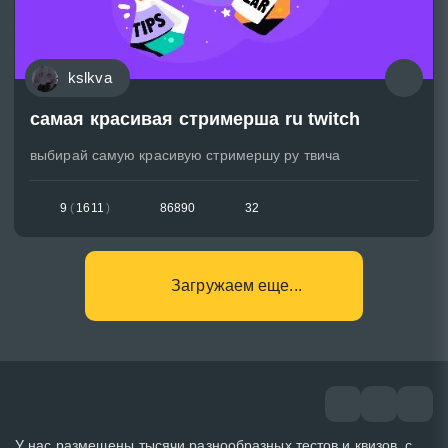
kslkva
самая красивая стримерша ru twitch
выбирай самую красивую стримершу ру твича
9
(
1611
)
86890
32
Загружаем еще...
У нас размещены тысячи разнообразных тестов и квизов, с