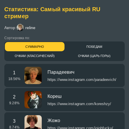
Статистика: Самый красивый RU
стример
Автор:
reline
Сортировка по:
СУММАРНО
ПОБЕДАМ
ОЧКАМ (КЛАССИЧЕСКИЙ)
ОЧКАМ (ЦАРЬ ГОРЫ)
Парадеевич
1
18.56
%
https://www.instagram.com/paradeevich/
Кореш
2
9.28
%
https://www.instagram.com/koreshzy/
Жожо
3
8.74
%
https://www.instagram.com/jojohfucku/