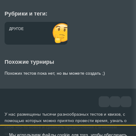
Рубрики и теги:
ДРУГОЕ
Похожие турниры
Похожих тестов пока нет, но вы можете создать ;)
У нас размещены тысячи разнообразных тестов и квизов, с
помощью которых можно приятно провести время, узнать о
себе что-то новое и сравнить предпочтения с мнением
широкой аудитории.
Мы используем файлы cookie для того, чтобы обеспечить