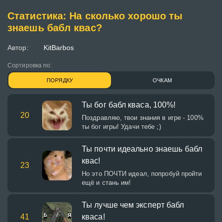
Статистика: На сколько хорошо ты
знаешь бабл квас?
Автор:
KitBarbos
Сортировка по:
ПОРЯДКУ
ОЧКАМ
Ты бог бабл кваса, 100%!
20
Поздравляю, твои знания в игре - 100%
ты бог игры! Удачи тебе ;)
Ты почти идеально знаешь бабл
квас!
23
Но это ПОЧТИ идеал, попробуй пройти
ещё и стань им!
Ты лучше чем эксперт бабл
41
кваса!