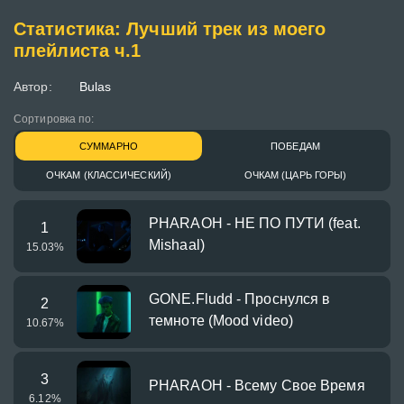
Статистика: Лучший трек из моего
плейлиста ч.1
Автор:
Bulas
Сортировка по:
СУММАРНО
ПОБЕДАМ
ОЧКАМ (КЛАССИЧЕСКИЙ)
ОЧКАМ (ЦАРЬ ГОРЫ)
PHARAOH - НЕ ПО ПУТИ (feat.
1
Mishaal)
15.03
%
GONE.Fludd - Проснулся в
2
темноте (Mood video)
10.67
%
3
PHARAOH - Всему Свое Время
6.12
%