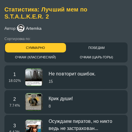
Статистика: Лучший мем по
S.T.A.L.K.E.R. 2
Автор:
Artemka
Сортировка по:
СУММАРНО
ПОБЕДАМ
ОЧКАМ (КЛАССИЧЕСКИЙ)
ОЧКАМ (ЦАРЬ ГОРЫ)
Не повторит ошибок.
1
18.02
%
15
Крик души!
2
7.74
%
8
Осуждаем пиратов, но никто
3
ведь не застрахован...
6.42
%