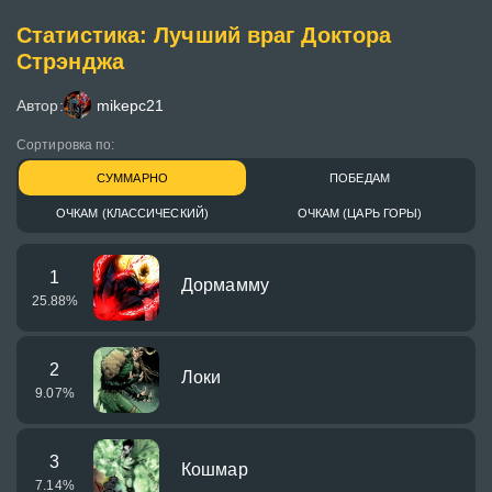
Статистика: Лучший враг Доктора
Стрэнджа
Автор:
mikepc21
Сортировка по:
СУММАРНО
ПОБЕДАМ
ОЧКАМ (КЛАССИЧЕСКИЙ)
ОЧКАМ (ЦАРЬ ГОРЫ)
1
Дормамму
25.88
%
2
Локи
9.07
%
3
Кошмар
7.14
%