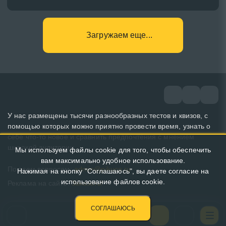
Загружаем еще...
У нас размещены тысячи разнообразных тестов и квизов, с
помощью которых можно приятно провести время, узнать о
себе что-то новое и сравнить предпочтения с мнением
широкой аудитории.
Мы используем файлы cookie для того, чтобы обеспечить
вам максимально удобное использование.
По всем вопросам:
admin@pikuco.ru
Нажимая на кнопку "Соглашаюсь", вы даете согласие на
использование файлов cookie.
Реклама на сайте:
Заказать!
СОГЛАШАЮСЬ