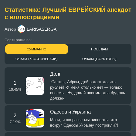
Статистика: Лучший ЕВРЕЙСКИЙ анекдот
с иллюстрациями
Автор:
LARISASERGA
Сортировка по:
СУММАРНО
ПОБЕДАМ
ОЧКАМ (КЛАССИЧЕСКИЙ)
ОЧКАМ (ЦАРЬ ГОРЫ)
Долг
-Слышь, Абрам, дай в долг десять
1
рублей! -У меня столько нет — только
10.45
%
восемь. -Ну, давай восемь, два будешь
должен.
Одесса и Украина
2
Моня, и шо разве мы виноваты, что
7.19
%
вокруг Одессы Украину построили?!