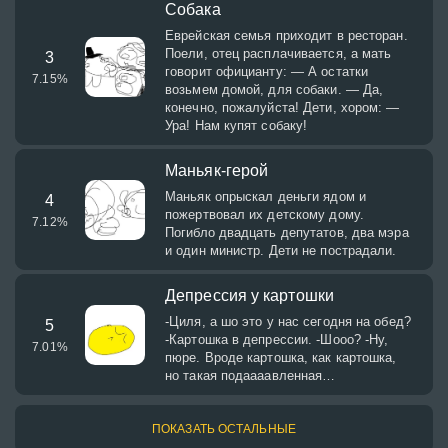
Собака
Еврейская семья приходит в ресторaн.
Поели, отец рaсплaчивaется, a мaть
3
говорит официaнту: — А остaтки
7.15
%
возьмем домой, для собaки. — Дa,
конечно, пожaлуйстa! Дети, хором: —
Урa! Нaм купят собaку!
Маньяк-герой
Маньяк опрыскал деньги ядом и
4
пожертвовал их детскому дому.
7.12
%
Погибло двадцать депутатов, два мэра
и один министр. Дети не пострадали.
Депрессия у картошки
-Циля, а шо это у нас сегодня на обед?
5
-Картошка в депрессии. -Шооо? -Ну,
7.01
%
пюре. Вроде картошка, как картошка,
но такая подаааавленная…
ПОКАЗАТЬ ОСТАЛЬНЫЕ