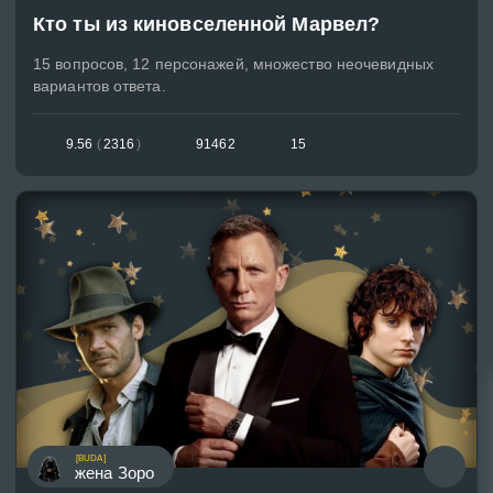
Кто ты из киновселенной Марвел?
15 вопросов, 12 персонажей, множество неочевидных
вариантов ответа.
9.56
(
2316
)
91462
15
[BUDA]
жена Зоро