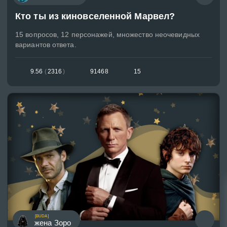
Кто ты из киновселенной Марвел?
15 вопросов, 12 персонажей, множество неочевидных
вариантов ответа.
9.56
(
2316
)
91468
15
[BUDA]
жена Зоро