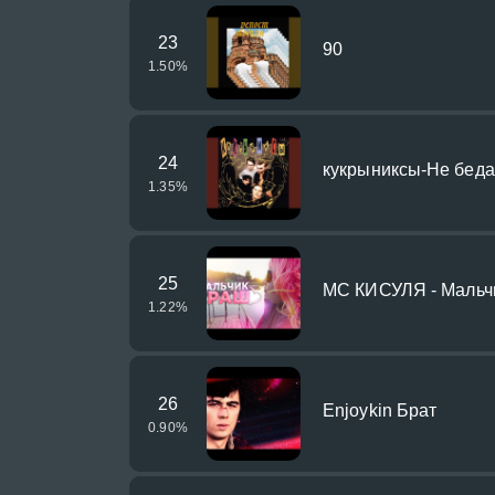
23
90
1.50
%
24
кукрыниксы-Не беда
1.35
%
25
МС КИСУЛЯ - Мальч
1.22
%
26
Enjoykin Брат
0.90
%