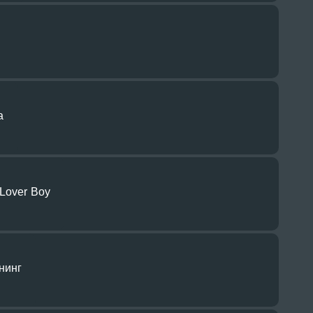
а
Lover Boy
нинг