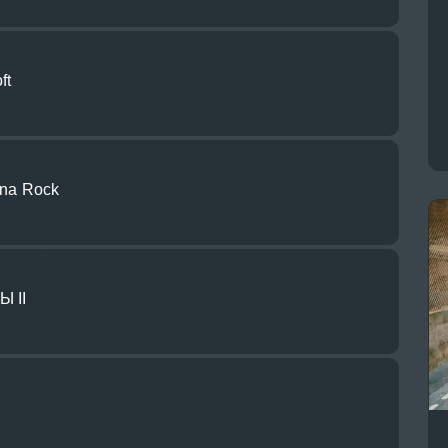
ft
nna Rock
 II