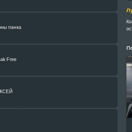
Л
Ко
оны панка
ос
П
eak Free
ЕКСЕЙ