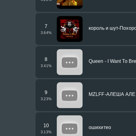
7
король и шут-Похор
3.64
%
8
Queen - I Want To Br
3.41
%
9
MZLFF-АЛЕША АЛ
3.23
%
10
ошихитео
3.13
%