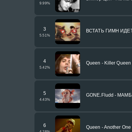
9.99
%
3
ВСТАТЬ ГИМН ИДЕ
5.51
%
4
Queen - Killer Queen
5.42
%
5
GONE.Fludd - МАМ
4.43
%
6
Queen - Another One 
4.28
%