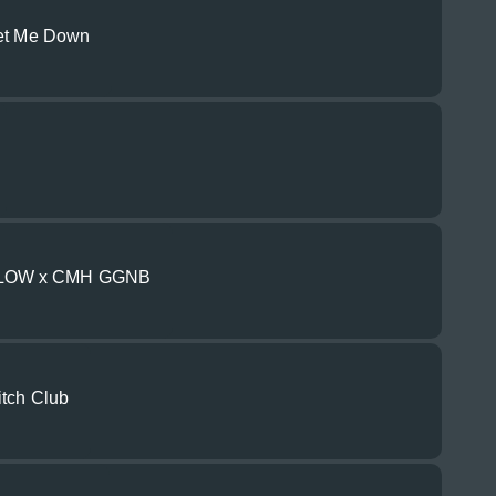
Let Me Down
LOW x CMH GGNB
itch Club