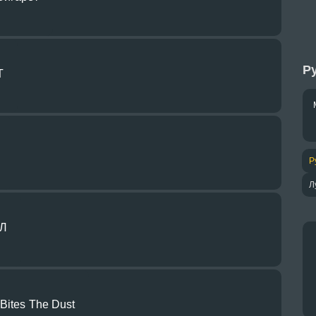
Ру
Т
Р
Л
БЛ
Bites The Dust