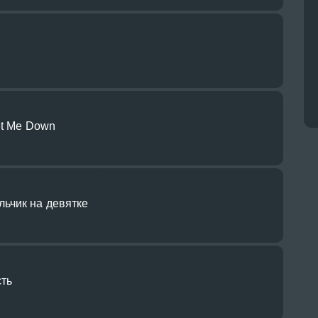
et Me Down
ьчик на девятке
сть