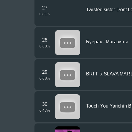
27
Twisted sister-Dont 
0.81
%
28
Буерак - Магазины
0.68
%
29
BRFF x SLAVA MAR
0.68
%
30
Touch You Yarichin B
0.47
%