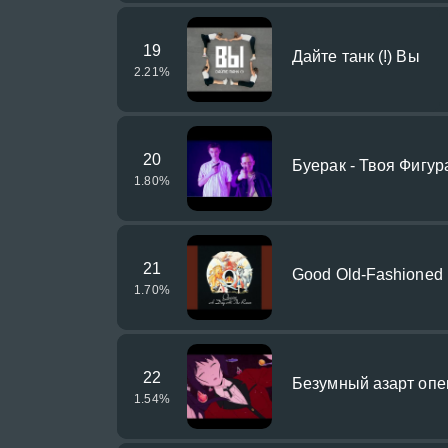
19
Дайте танк (!) Вы
2.21
%
20
Буерак - Твоя Фигур
1.80
%
21
Good Old-Fashioned 
1.70
%
22
Безумный азарт опе
1.54
%