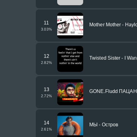
11
Mother Mother - Haylo
3.03
%
12
Twisted Sister - I Wa
2.82
%
13
GONE.Fludd ПАЦАНЫ
2.72
%
14
МЫ - Остров
2.61
%