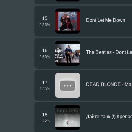
15
Dont Let Me Down
2.55
%
16
The Beatles - Dont L
2.50
%
17
DEAD BLONDE - Мал
2.33
%
18
Дайте танк (!) Крепо
2.22
%