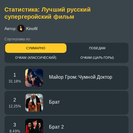
Статистика: Лучший русский
супергеройский фильм
Автор:
Kinofil
Сортировка по:
СУММАРНО
ПОБЕДАМ
ОЧКАМ (КЛАССИЧЕСКИЙ)
ОЧКАМ (ЦАРЬ ГОРЫ)
1
Майор Гром: Чумной Доктор
31.18
%
2
Брат
12.25
%
3
Брат 2
8.49
%