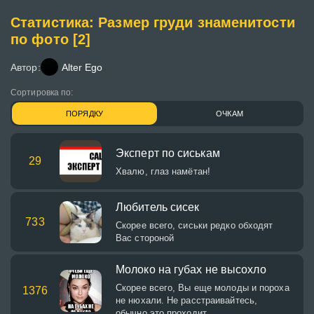
Статистика: Размер груди знаменитости
по фото [2]
Автор:
Alter Ego
Сортировка по:
ПОРЯДКУ
ОЧКАМ
Эксперт по сиськам
29
Хвалю, глаз намётан!
Любитель сисек
733
Скорее всего, сиськи редко обходят
Вас стороной
Молоко на губах не высохло
Скорее всего, Вы еще молоды и пороха
1376
не нюхали. Не расстраивайтесь,
обычно это проходит