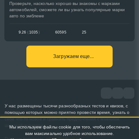
Проверьте, насколько хорошо вы знакомы с марками
автомобилей, сможете ли вы узнать популярные марки
авто по эмблеме
9.26
(
1035
)
60595
25
Загружаем еще...
У нас размещены тысячи разнообразных тестов и квизов, с
помощью которых можно приятно провести время, узнать о
себе что-то новое и сравнить предпочтения с мнением
широкой аудитории.
Мы используем файлы cookie для того, чтобы обеспечить
вам максимально удобное использование.
По всем вопросам:
admin@pikuco.ru