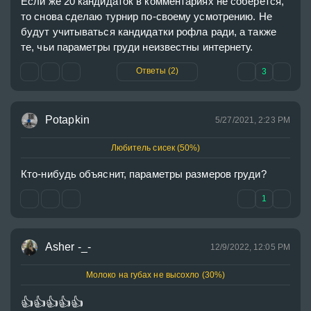
Если же 20 кандидаток в комментариях не соберётся, 
то снова сделаю турнир по-своему усмотрению. Не 
будут учитываться кандидатки рофла ради, а также 
те, чьи параметры груди неизвестны интернету.
Ответы (2)
3
Potapkin
5/27/2021, 2:23 PM
Любитель сисек (50%)
Кто-нибудь объяснит, параметры размеров груди?
1
Asher -_-
12/9/2022, 12:05 PM
Молоко на губах не высохло (30%)
👍
👍
👍
👍
👍