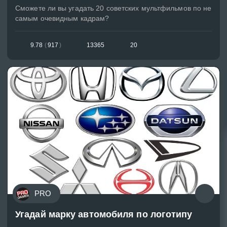
Сможете ли вы угадать 20 советских мультфильмов по не
самым очевидным кадрам?
9.78
(
917
)
13365
20
PRO
Угадай марку автомобиля по логотипу