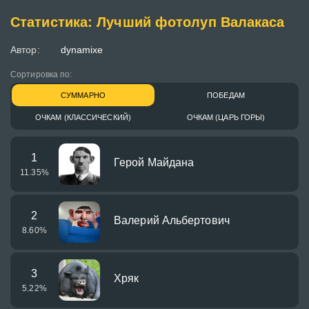
Статистика: Лучший фотолуп Валакаса
Автор:
dynamixe
Сортировка по:
СУММАРНО
ПОБЕДАМ
ОЧКАМ (КЛАССИЧЕСКИЙ)
ОЧКАМ (ЦАРЬ ГОРЫ)
1
Герой Майдана
11.35
%
2
Валерий Альбертович
8.60
%
3
Хряк
5.22
%