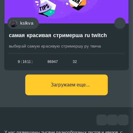
kslkva
самая красивая стримерша ru twitch
выбирай самую красивую стримершу ру твича
9
(
1611
)
86947
32
Загружаем еще...
У нас размещены тысячи разнообразных тестов и квизов, с