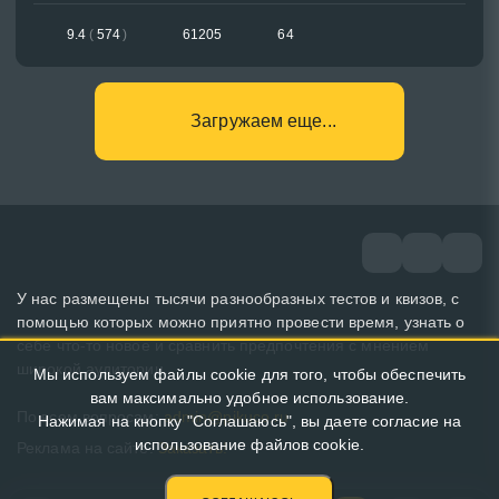
9.4
(
574
)
61205
64
Загружаем еще...
У нас размещены тысячи разнообразных тестов и квизов, с
помощью которых можно приятно провести время, узнать о
себе что-то новое и сравнить предпочтения с мнением
широкой аудитории.
Мы используем файлы cookie для того, чтобы обеспечить
вам максимально удобное использование.
По всем вопросам:
admin@pikuco.ru
Нажимая на кнопку "Соглашаюсь", вы даете согласие на
использование файлов cookie.
Реклама на сайте:
Заказать!