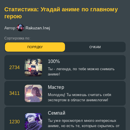
Статистика: Угадай аниме по главному
герою
Автор:
Rakuzan.Inej
Сортировка по:
ПОРЯДКУ
ОЧКАМ
100%
2734
Ты - легенда, по тебе можно снимать
аниме!
Мастер
3411
Молодец! Ты можешь считать себя
экспертом в области анимелогии!
Семпай
Ты уже просмотрел много интересных
1230
аниме, но есть те, которые скрылись от