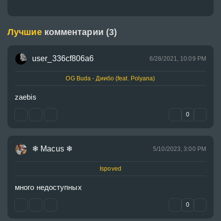
Лучшие
комментарии (3)
user_336cf806a6
6/28/2021, 10:09 PM
OG Buda - Диибо (feat. Polyana)
zaebis
0
❄ Macus ❄
5/10/2023, 3:00 PM
Ispoved
много недоступных
0