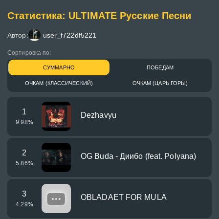
Статистика: ULTIMATE Русские Песни
Автор:
user_f722df5221
Сортировка по:
СУММАРНО
ПОБЕДАМ
ОЧКАМ (КЛАССИЧЕСКИЙ)
ОЧКАМ (ЦАРЬ ГОРЫ)
1
Dezhavyu
9.98
%
2
OG Buda - Диибо (feat. Polyana)
5.86
%
3
OBLADAET FOR MULA
4.29
%