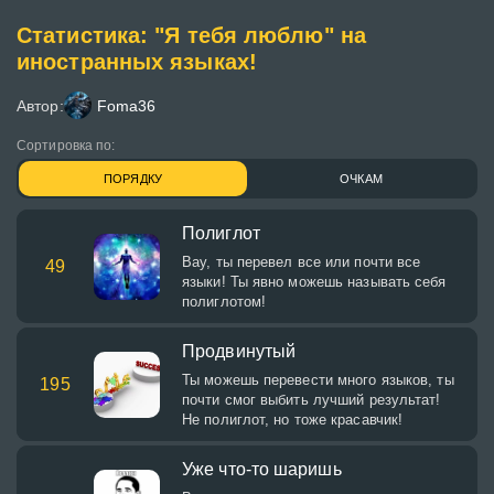
Статистика: "Я тебя люблю" на
иностранных языках!
Автор:
Foma36
Сортировка по:
ПОРЯДКУ
ОЧКАМ
Полиглот
Вау, ты перевел все или почти все
49
языки! Ты явно можешь называть себя
полиглотом!
Продвинутый
Ты можешь перевести много языков, ты
195
почти смог выбить лучший результат!
Не полиглот, но тоже красавчик!
Уже что-то шаришь