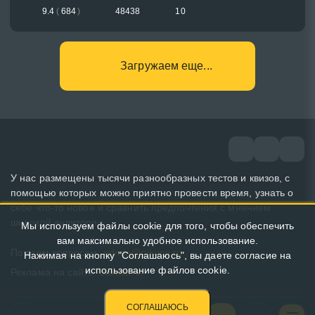
9.4
(
684
)
48438
10
Загружаем еще...
У нас размещены тысячи разнообразных тестов и квизов, с
помощью которых можно приятно провести время, узнать о
себе что-то новое и сравнить предпочтения с мнением
широкой аудитории.
Мы используем файлы cookie для того, чтобы обеспечить
вам максимально удобное использование.
По всем вопросам:
admin@pikuco.ru
Нажимая на кнопку "Соглашаюсь", вы даете согласие на
использование файлов cookie.
Реклама на сайте:
Заказать!
СОГЛАШАЮСЬ