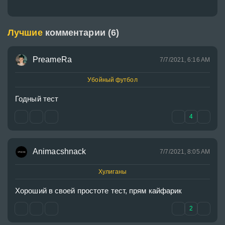
Лучшие
комментарии (6)
PreameRa
7/7/2021, 6:16 AM
Убойный футбол
Годный тест
4
Animacshnack
7/7/2021, 8:05 AM
Хулиганы
Хороший в своей простоте тест, прям кайфарик 
2