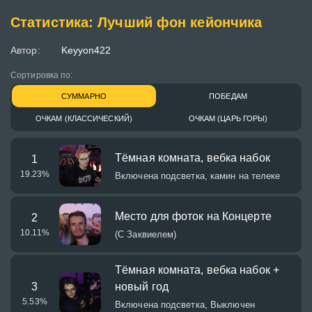
Статистика: Лучший фон кейончика
Автор:
Keyyon422
Сортировка по:
СУММАРНО
ПОБЕДАМ
ОЧКАМ (КЛАССИЧЕСКИЙ)
ОЧКАМ (ЦАРЬ ГОРЫ)
Тёмная комната, вебка набок
1
19.23
%
Включена подсветка, камин на телеке
Место для фоток на Концерте
2
10.11
%
(С Заквиелем)
Тёмная комната, вебка набок +
3
новый год
5.53
%
Включена подсветка, Выключен