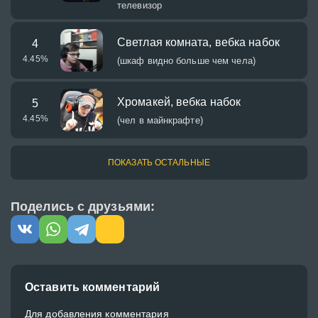
телевизор
Светлая комната, вебка набок
4
4.45
%
(шкаф видно больше чем чела)
Хромакей, вебка набок
5
4.45
%
(чел в майнкрафте)
ПОКАЗАТЬ ОСТАЛЬНЫЕ
Поделись с друзьями:
Оставить комментарий
Для добавления комментария