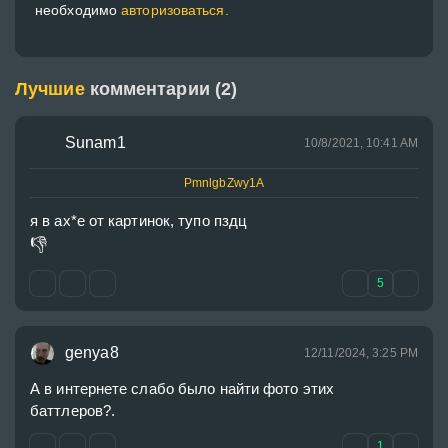
необходимо
авторизоваться.
Лучшие
комментарии (2)
Sunam1
10/8/2021, 10:41 AM
PmnlgbZwy1A
👎
5
genya8
12/11/2024, 3:25 PM
А в интернете слабо было найти фото этих  
баттлеров?.
1