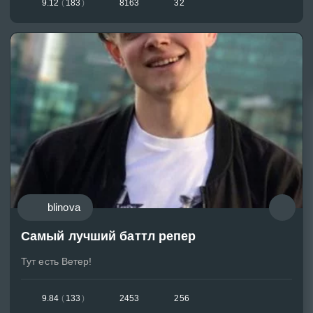
9.12
(
183
)
8163
32
blinova
Самый лучший баттл репер
Тут есть Ветер!
9.84
(
133
)
2453
256