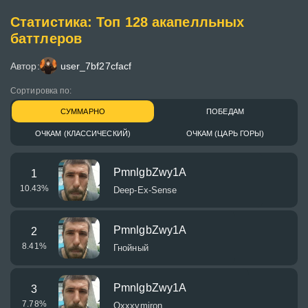
Статистика: Топ 128 акапелльных
баттлеров
Автор:
user_7bf27cfacf
Сортировка по:
СУММАРНО
ПОБЕДАМ
ОЧКАМ (КЛАССИЧЕСКИЙ)
ОЧКАМ (ЦАРЬ ГОРЫ)
PmnlgbZwy1A
1
10.43
%
Deep-Ex-Sense
PmnlgbZwy1A
2
8.41
%
Гнойный
PmnlgbZwy1A
3
7.78
%
Oxxxymiron