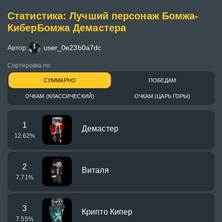
Статистика: Лучший персонаж Бомжа-
КиберБомжа Демастера
Автор:
user_0e23b0a7dc
Сортировка по:
СУММАРНО
ПОБЕДАМ
ОЧКАМ (КЛАССИЧЕСКИЙ)
ОЧКАМ (ЦАРЬ ГОРЫ)
1
Демастер
12.62
%
2
Виталя
7.71
%
3
Крипто Кипер
7.55
%