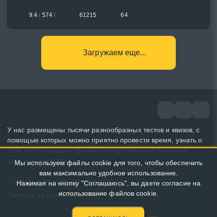
9.4
(
574
)
61215
64
Загружаем еще...
У нас размещены тысячи разнообразных тестов и квизов, с
помощью которых можно приятно провести время, узнать о
себе что-то новое и сравнить предпочтения с мнением
широкой аудитории.
Мы используем файлы cookie для того, чтобы обеспечить
вам максимально удобное использование.
По всем вопросам:
admin@pikuco.ru
Нажимая на кнопку "Соглашаюсь", вы даете согласие на
использование файлов cookie.
Реклама на сайте:
Заказать!