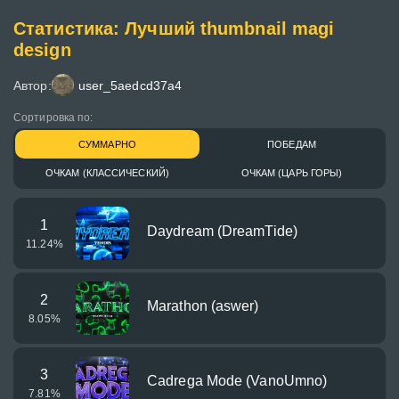
Статистика: Лучший thumbnail magi
design
Автор:
user_5aedcd37a4
Сортировка по:
СУММАРНО
ПОБЕДАМ
ОЧКАМ (КЛАССИЧЕСКИЙ)
ОЧКАМ (ЦАРЬ ГОРЫ)
1
Daydream (DreamTide)
11.24
%
2
Marathon (aswer)
8.05
%
3
Cadrega Mode (VanoUmno)
7.81
%