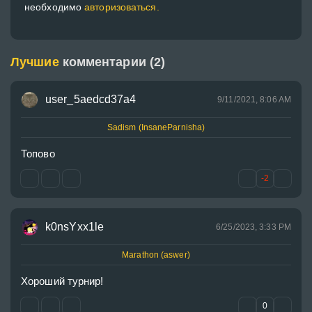
необходимо
авторизоваться.
Лучшие
комментарии (2)
user_5aedcd37a4
9/11/2021, 8:06 AM
Sadism (InsaneParnisha)
Топово
-2
k0nsYxx1le
6/25/2023, 3:33 PM
Marathon (aswer)
Хороший турнир!
0