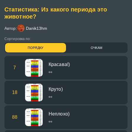
Статистика: Из какого периода это
животное?
Автор:
Danik13hm
Сортировка по:
ПОРЯДКУ
ОЧКАМ
Красава!)
7
👀
Круто)
18
👀
Неплохо)
88
👀