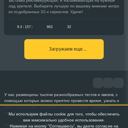
заставка рекламирующая, и налаживающая на нужный
лад зрителя. Выберете лучшую по вашему мнению интро
из подобранных 32-х сериалов. Удачи!
9.3
(
157
)
862
32
Загружаем еще...
У нас размещены тысячи разнообразных тестов и квизов, с
помощью которых можно приятно провести время, узнать о
себе что-то новое и сравнить предпочтения с мнением
широкой аудитории.
Мы используем файлы cookie для того, чтобы обеспечить
вам максимально удобное использование.
По всем вопросам:
admin@pikuco.ru
Нажимая на кнопку "Соглашаюсь", вы даете согласие на