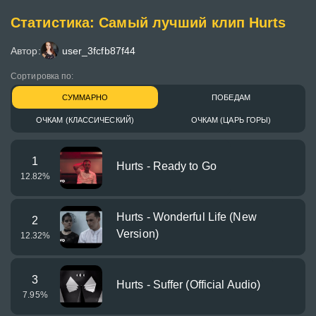
Статистика: Самый лучший клип Hurts
Автор:
user_3fcfb87f44
Сортировка по:
СУММАРНО
ПОБЕДАМ
ОЧКАМ (КЛАССИЧЕСКИЙ)
ОЧКАМ (ЦАРЬ ГОРЫ)
1
Hurts - Ready to Go
12.82
%
Hurts - Wonderful Life (New
2
Version)
12.32
%
3
Hurts - Suffer (Official Audio)
7.95
%