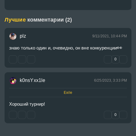
Лучшие
комментарии (2)
plz
9/11/2021, 10:44 PM
👀
знаю только один и, очевидно, он вне конкуренции
0
k0nsYxx1le
6/25/2023, 3:33 PM
Exile
Хороший турнир!
0