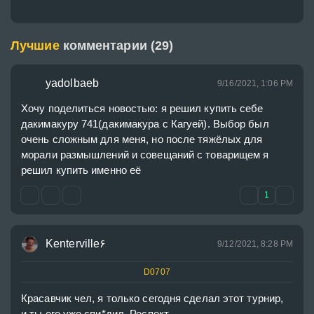
Лучшие
комментарии (29)
yadolbaeb
9/16/2021, 1:06 PM
Хочу поделиться новостью: я решил купить себе 
дакимакуру 741(дакимакура с Кагуей). Выбор был 
очень сложным для меня, но после тяжёлых для 
морали размышлений и совещаний с товарищем я 
решил купить именно её
1
Kenterville۶
9/12/2021, 8:28 PM
D0707
Красавчик чел, я только сегодня сделал этот турнир, 
и ты его уже спи*дил. Респект