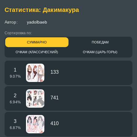
Статистика: Дакимакура
Автор:
yadolbaeb
Сортировка по:
СУММАРНО
ПОБЕДАМ
ОЧКАМ (КЛАССИЧЕСКИЙ)
ОЧКАМ (ЦАРЬ ГОРЫ)
1
133
9.07
%
2
741
6.94
%
3
410
6.87
%