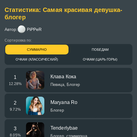
Статистика: Самая красивая девушка-
блогер
Автор:
PiPPeR
Сортировка по:
СУММАРНО
ПОБЕДАМ
ОЧКАМ (КЛАССИЧЕСКИЙ)
ОЧКАМ (ЦАРЬ ГОРЫ)
Клава Кока
1
12.28
%
Певица, Блогер
Maryana Ro
2
9.72
%
Блогер
Tenderlybae
3
8.05
%
Блогер, стримерша