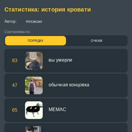
Статистика: история кровати
Автор:
mrcacao
Сортировка по:
ПОРЯДКУ
ОЧКАМ
вы умерли
83
обычная концовка
47
МЕМАС
65