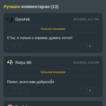
Лучшие
комментарии (13)
Dyra4ek
9/14/2021, 4:27 PM
больная концовка
С*ка, я только о коровах думать хотел!
8
Rotya Mil
9/14/2021, 4:02 PM
больная концовка
👍
Понял, всего вам доброго
6