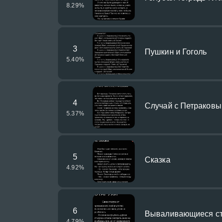
8.29
%
3
Пушкин и Гоголь
5.40
%
4
Случай с Петраков
5.37
%
5
Сказка
4.92
%
6
Вываливающиеся ст
4.79
%