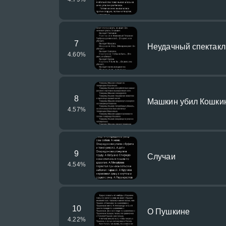
7
Неудачный спектакл
4.60
%
8
Машкин убил Кошки
4.57
%
9
Случаи
4.54
%
10
О Пушкине
4.22
%