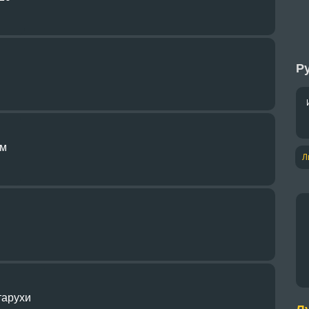
Ру
ым
Л
арухи