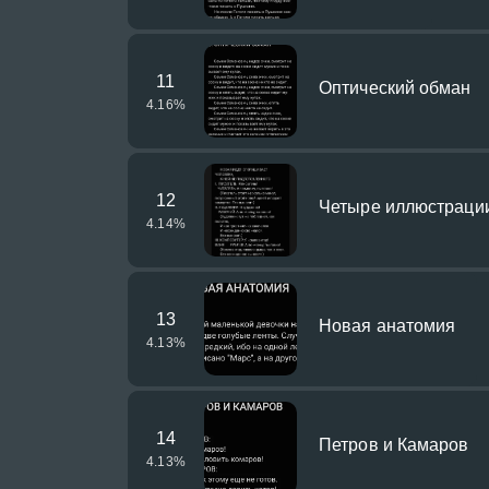
11
Оптический обман
4.16
%
12
Четыре иллюстрации 
4.14
%
13
Новая анатомия
4.13
%
14
Петров и Камаров
4.13
%