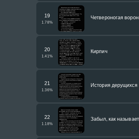
19
Четвероногая ворон
1.78
%
20
Кирпич
1.41
%
21
История дерущихся
1.36
%
22
Забыл, как называе
1.18
%