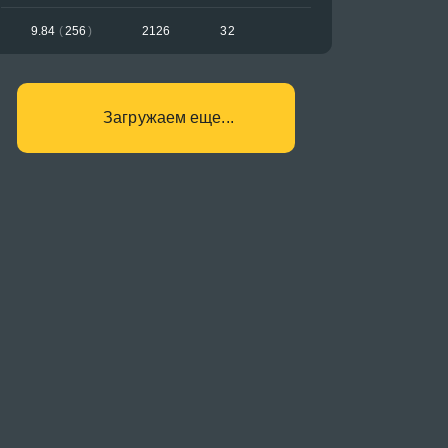
9.84
(
256
)
2126
32
Загружаем еще...