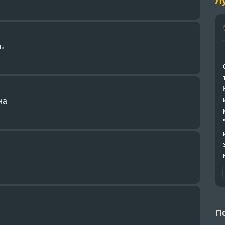
Л
ь
на
П