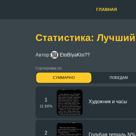
ГЛАВНАЯ
Статистика: Лучший
Автор:
EtoBlyaKto??
Сортировка по:
СУММАРНО
ПОБЕДАМ
1
Художник и часы
11.96
%
2
Голубая тетрадь N%