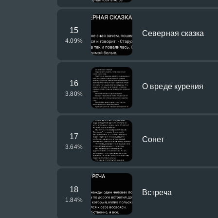
15
Северная сказка
4.09
%
16
О вреде курения
3.80
%
17
Сонет
3.64
%
18
Встреча
1.84
%