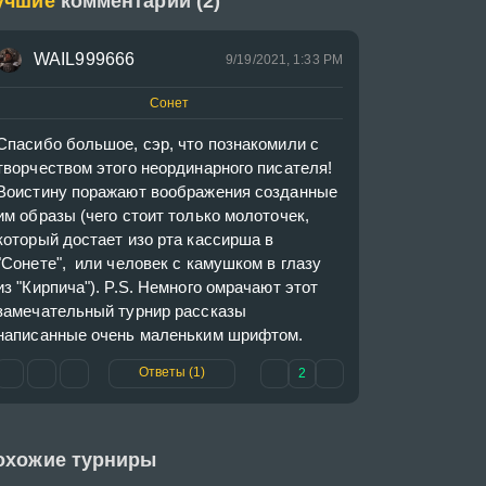
учшие
комментарии (2)
WAIL999666
9/19/2021, 1:33 PM
Сонет
Спасибо большое, сэр, что познакомили с 
творчеством этого неординарного писателя! 
Воистину поражают воображения созданные 
им образы (чего стоит только молоточек, 
который достает изо рта кассирша в 
"Сонете",  или человек с камушком в глазу 
из "Кирпича"). P.S. Немного омрачают этот 
замечательный турнир рассказы 
написанные очень маленьким шрифтом.
Ответы (1)
2
охожие турниры