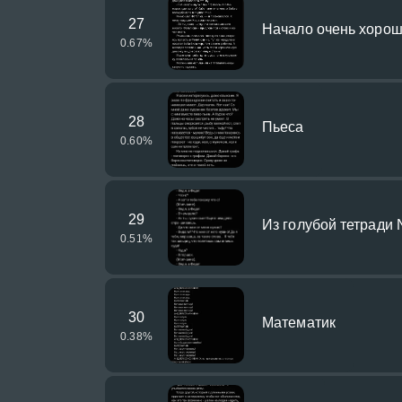
27
Начало очень хорош
0.67
%
28
Пьеса
0.60
%
29
Из голубой тетради
0.51
%
30
Математик
0.38
%