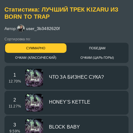
Статистика: ЛУЧШИЙ ТРЕК KIZARU ИЗ
BORN TO TRAP
Автор:
user_3b3482620f
Сортировка по:
СУММАРНО
ПОБЕДАМ
ОЧКАМ (КЛАССИЧЕСКИЙ)
ОЧКАМ (ЦАРЬ ГОРЫ)
1
ЧТО ЗА БИЗНЕС СУКА?
12.70
%
2
HONEY'S KETTLE
11.27
%
3
BLOCK BABY
9.59
%