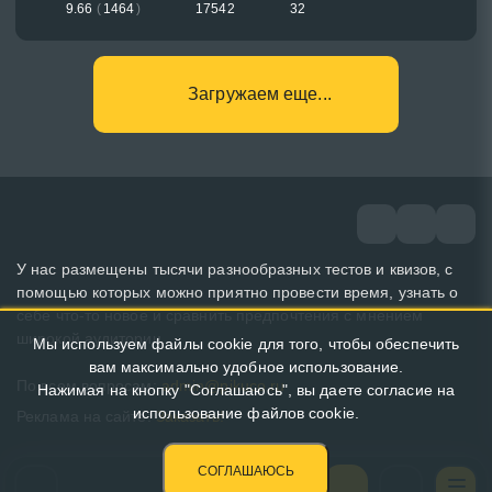
9.66
(
1464
)
17542
32
Загружаем еще...
У нас размещены тысячи разнообразных тестов и квизов, с
помощью которых можно приятно провести время, узнать о
себе что-то новое и сравнить предпочтения с мнением
широкой аудитории.
Мы используем файлы cookie для того, чтобы обеспечить
вам максимально удобное использование.
По всем вопросам:
admin@pikuco.ru
Нажимая на кнопку "Соглашаюсь", вы даете согласие на
использование файлов cookie.
Реклама на сайте:
Заказать!
СОГЛАШАЮСЬ