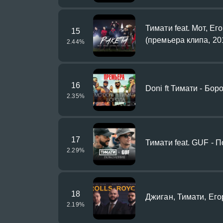
Тимати feat. Мот, Ег
15
(премьера клипа, 20
2.44
%
16
Doni ft Тимати - Бор
2.35
%
17
Тимати feat. GUF - 
2.29
%
18
Джиган, Тимати, Его
2.19
%