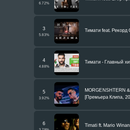
6.72
%
3
Тимати feat. Рекорд
5.83
%
4
Тимати - Главный х
4.88
%
MORGENSHTERN & Ти
5
[Премьера Клипа, 20
3.92
%
6
Timati ft. Mario Winans
3.79
%