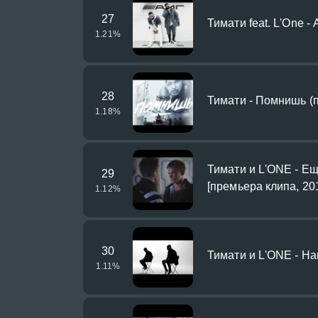
27
Тимати feat. L'One -
1.21
%
28
Тимати - Помнишь (п
1.18
%
Тимати и L'ONE - Ещ
29
[премьера клипа, 20
1.12
%
30
Тимати и L'ONE - На
1.11
%