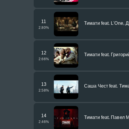
11
Тимати feat. L'One,
2.80
%
12
Тимати feat. Григории
2.66
%
13
Саша Чест feat. Тим
2.58
%
14
Тимати feat. Павел 
2.46
%