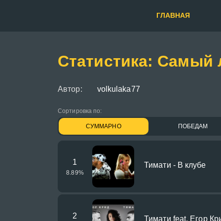
ГЛАВНАЯ
Статистика: Самый 
Автор:
volkulaka77
Сортировка по:
СУММАРНО
ПОБЕДАМ
1
Тимати - В клубе
8.89
%
2
Тимати feat. Егор Кр