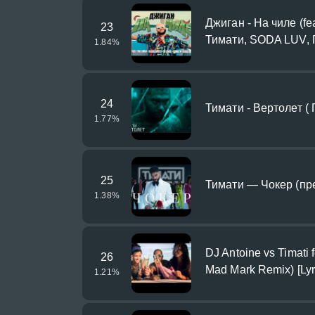
Джиган - На чиле (fe
23
Тимати, SODA LUV, Г
1.84
%
24
Тимати - Вертолет (
1.77
%
25
Тимати — Чокер (пр
1.38
%
DJ Antoine vs Timati 
26
Mad Mark Remix) [Lyr
1.21
%