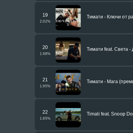
19
Тимати - Ключи от р
2.02
%
20
Тимати feat. Света -
1.98
%
21
Тимати - Мага (прем
1.95
%
22
Timati feat. Snoop Dog
1.85
%