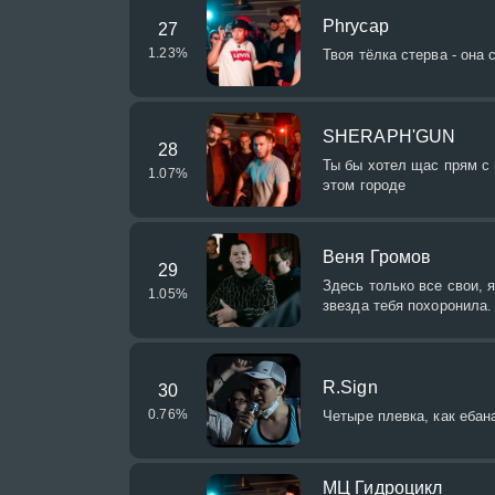
Phrycap
27
1.23
%
Твоя тёлка стерва - она 
SHERAPH'GUN
28
Ты бы хотел щас прям с 
1.07
%
этом городе
Веня Громов
29
Здесь только все свои, я
1.05
%
звезда тебя похоронила.
R.Sign
30
0.76
%
Четыре плевка, как ебан
МЦ Гидроцикл