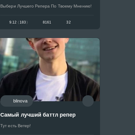
Выбери Лучшего Репера По Твоему Мнению!
9.12
(
183
)
8161
32
blinova
Самый лучший баттл репер
Тут есть Ветер!