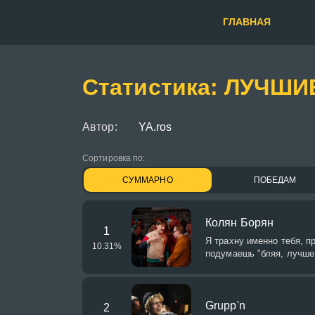
ГЛАВНАЯ
Статистика: ЛУЧШ
Автор:
YA.ros
Сортировка по:
СУММАРНО
ПОБЕДАМ
Колян Борян
1
Я трахну именно тебя, пр
10.31
%
подумаешь "бляя, лучше 
Grupp'n
2