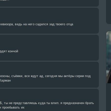
левизора, ведь на него садился зад твоего отца
рдят кончой
зоны, съёмки, все ждут ад, сегодня мы актёры серии под
 Карман
, ты не представляешь куда ты влип. я предназначен брать
н проебывать их