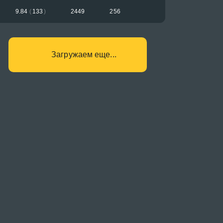
9.84
(
133
)
2449
256
Загружаем еще...