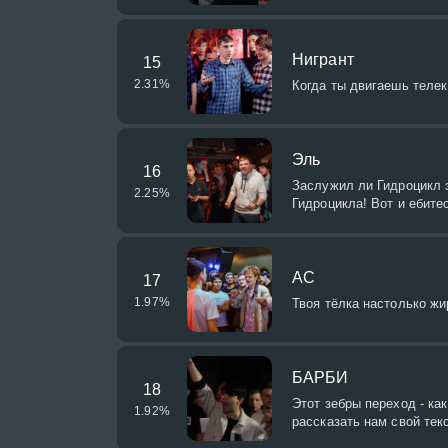
Нигрант
15
2.31
%
Когда ты двигаешь телек 
Эль
16
Заслужил ли Гидроцикл э
2.25
%
Гидроцикла! Вот и ебите
АС
17
1.97
%
Твоя тёлка настолько ж
БАРБИ
18
Этот зебры переход - ка
1.92
%
рассказать нам свой текс