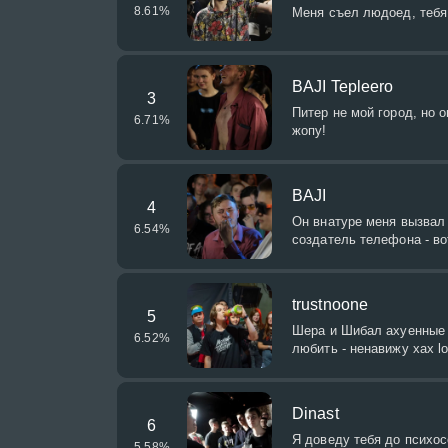
8.61
%
Меня съел людоед, тебя
BAJI Tepleero
3
Питер не мой город, но о
6.71
%
жопу!
BAJI
4
Он внатуре меня вызвал н
6.54
%
создатель телефона - в
trustnoone
5
Шера и Шибал ахуенные в
6.52
%
любить - ненавижу хах l
Dinast
6
Я доведу тебя до психос
5.58
%