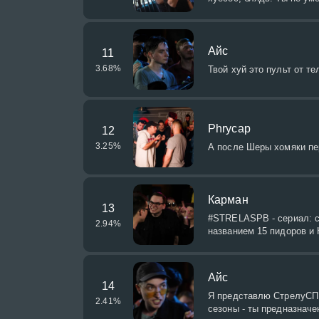
Айс
11
3.68
%
Твой хуй это пульт от те
Phrycap
12
3.25
%
А после Шеры хомяки пе
Карман
13
#STRELASPB - сериал: се
2.94
%
названием 15 пидоров и
Айс
14
Я представлю СтрелуСПБ
2.41
%
сезоны - ты предназначе