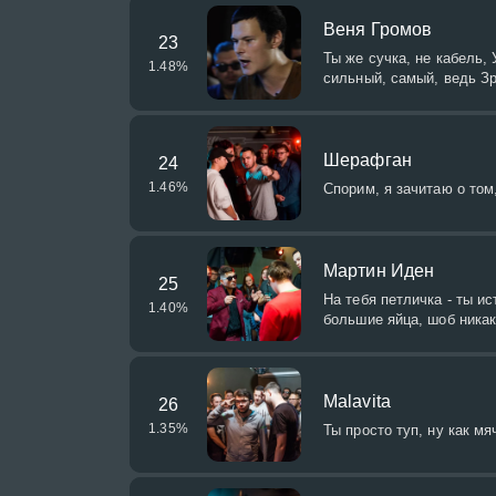
Веня Громов
23
Ты же сучка, не кабель,
1.48
%
сильный, самый, ведь З
Шерафган
24
1.46
%
Спорим, я зачитаю о том,
Мартин Иден
25
На тебя петличка - ты ис
1.40
%
большие яйца, шоб никак
Malavita
26
1.35
%
Ты просто туп, ну как мя