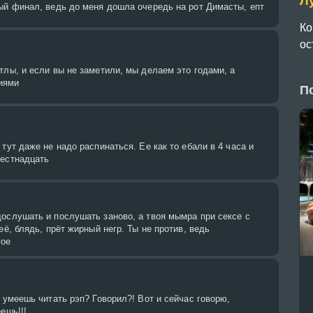
Л
ый финал, ведь до меня дошла очередь на рот Димасты, епт
Ко
ос
тлы, и если вы не заметили, мы делаем это годами, а
иями
П
тут даже не надо распинаться. Ее как то ебали в 4 часа и
шестнадцать
ослушать и послушать заново, а твоя мымра при сексе с
её, блядь, прёт жирный негр. Ты не против, ведь
мое
е умеешь читать рэп? Говорил?! Вот и сейчас говорю,
ешь!!!