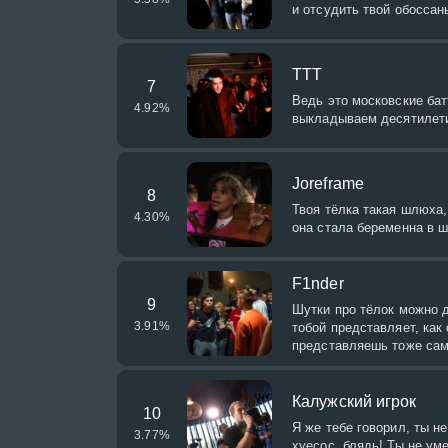
и отсудить твой обоссан
ТТТ
7
Ведь это московские бат
4.92
%
выкладываем десятилет
Joreframe
8
Твоя тёлка такая шлюха, 
4.30
%
она стала беременна в 
F1nder
9
Шутки про тёлок можно д
3.91
%
тобой представляет, как 
представляешь тоже са
Калужский игрок
10
Я же тебе говорил, ты н
3.77
%
хуесос, блядь! Ты не уме