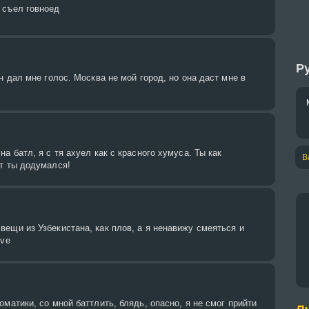
 съел говноед
Ру
н дал мне голос. Москва не мой город, но она даст мне в
а батл, я с тя ахуел как с красного хумуса. Ты как
B
от ты додумался!
ещи из Узбекистана, как плов, а я ненавижу смеяться и
ove
оматики, со мной баттлить, блядь, опасно, я не смог прийти