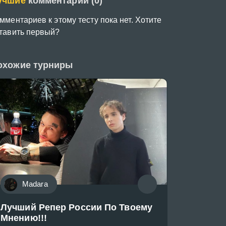
учшие
комментарии (0)
мментариев к этому тесту пока нет. Хотите
тавить первый?
охожие турниры
Madara
Лучший Репер России По Твоему
Мнению!!!