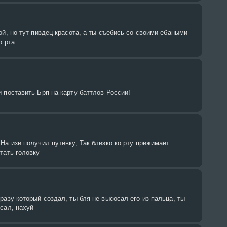
ой, но тут пиздец красота, а ты съебись со своими ебаными
о рта
 поставить Брп на карту баттлов России!
На изи получил путёвку, Так близко ко рту прижимает
тать головку
разу который создал, ты бля не высосал его из пальца, ты
сал, нахуй