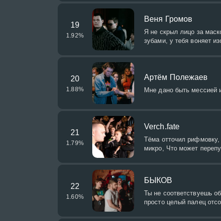
Веня Громов
19
Я не скрыл лицо за маск
1.92
%
зубами, у тебя воняет из
Артём Полежаев
20
1.88
%
Мне дано быть мессией и
Verch.fate
21
Тёма отточил рифмовку, 
1.79
%
микро, Что может перепу
БЫКОВ
22
Ты не соответствуешь об
1.60
%
просто целый палец отсо