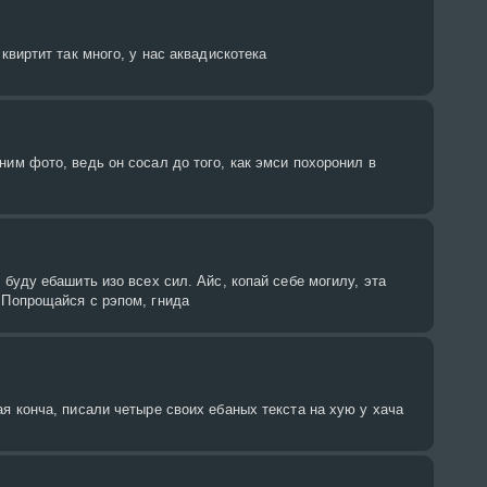
сквиртит так много, у нас аквадискотека
ним фото, ведь он сосал до того, как эмси похоронил в
 буду ебашить изо всех сил. Айс, копай себе могилу, эта
 Попрощайся с рэпом, гнида
ая конча, писали четыре своих ебаных текста на хую у хача