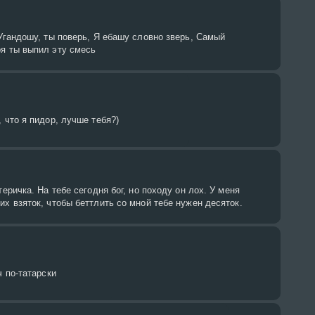
 Угандошу, ты поверь, Я ебашу словно зверь, Самый
ря ты выпил эту смесь
 что я пидор, лучше тебя?)
теричка. На тебе сегодня бог, но походу он лох. У меня
их взяток, чтобы беттлить со мной тебе нужен десяток.
ч по-татарски