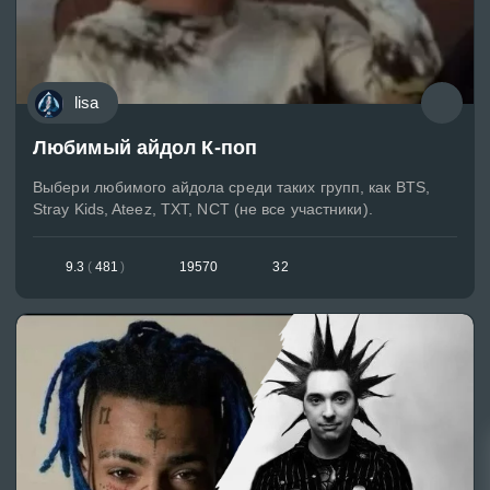
lisa
Любимый айдол К-поп
Выбери любимого айдола среди таких групп, как BTS,
Stray Kids, Ateez, TXT, NCT (не все участники).
9.3
(
481
)
19570
32