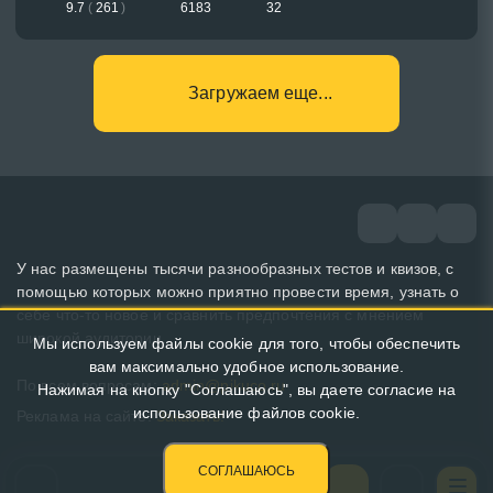
9.7
(
261
)
6183
32
Загружаем еще...
У нас размещены тысячи разнообразных тестов и квизов, с
помощью которых можно приятно провести время, узнать о
себе что-то новое и сравнить предпочтения с мнением
широкой аудитории.
Мы используем файлы cookie для того, чтобы обеспечить
вам максимально удобное использование.
По всем вопросам:
admin@pikuco.ru
Нажимая на кнопку "Соглашаюсь", вы даете согласие на
использование файлов cookie.
Реклама на сайте:
Заказать!
СОГЛАШАЮСЬ