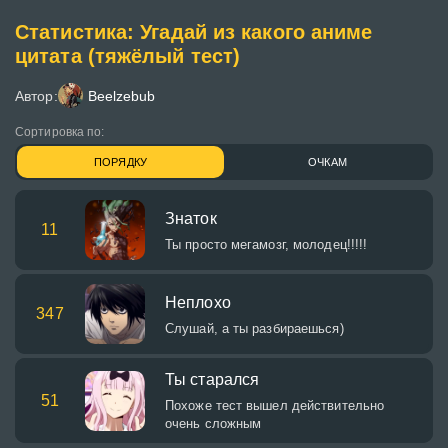
Статистика: Угадай из какого аниме
цитата (тяжёлый тест)
Автор:
Beelzebub
Сортировка по:
ПОРЯДКУ
ОЧКАМ
Знаток
11
Ты просто мегамозг, молодец!!!!!
Неплохо
347
Слушай, а ты разбираешься)
Ты старался
51
Похоже тест вышел действительно
очень сложным