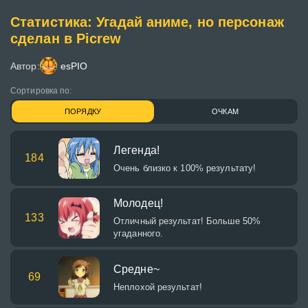
Статистика: Угадай аниме, но персонаж
сделан в Picrew
Автор:
esPIO
Сортировка по:
ПОРЯДКУ
ОЧКАМ
Легенда!
184
Очень близко к 100% результату!
Молодец!
133
Отличный результат! Больше 50%
угаданного.
Средне~
69
Неплохой результат!