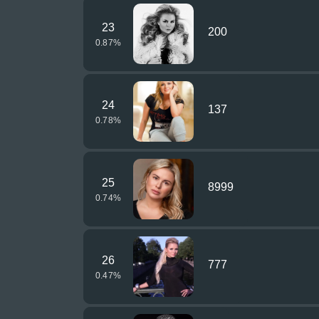
23
200
0.87
%
24
137
0.78
%
25
8999
0.74
%
26
777
0.47
%