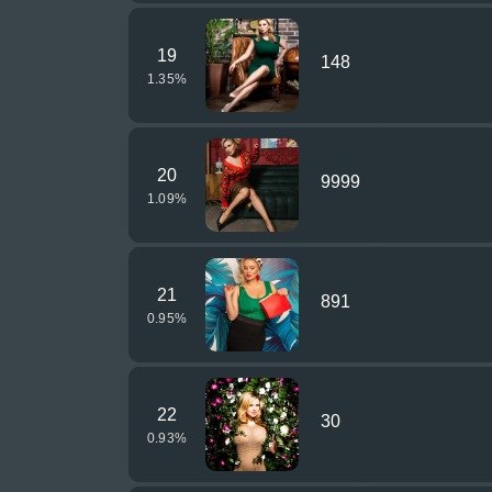
19
148
1.35
%
20
9999
1.09
%
21
891
0.95
%
22
30
0.93
%