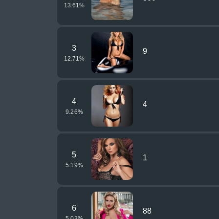
13.61
%
3
9
12.71
%
4
4
9.26
%
5
1
5.19
%
6
88
5.03
%