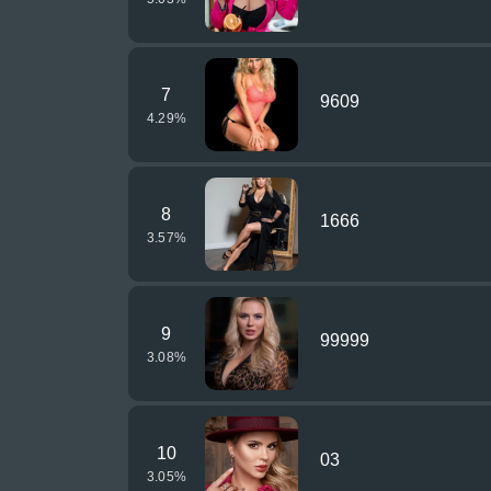
7
9609
4.29
%
8
1666
3.57
%
9
99999
3.08
%
10
03
3.05
%