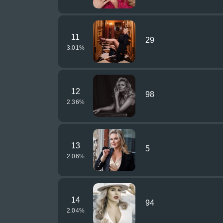
11
29
3.01
%
12
98
2.36
%
13
5
2.06
%
14
94
2.04
%