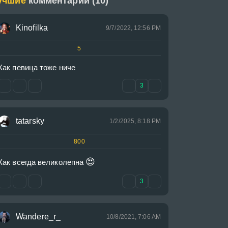
учшие
комментарии (10)
Kinofilka
9/7/2022, 12:56 PM
5
Как певица тоже ниче
3
tatarsky
1/2/2025, 8:18 PM
800
😍
Как всегда великолепна 
3
Wandere_r_
10/8/2021, 7:06 AM