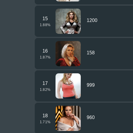
15
1200
1.88
%
16
158
1.87
%
17
999
1.82
%
18
960
1.71
%