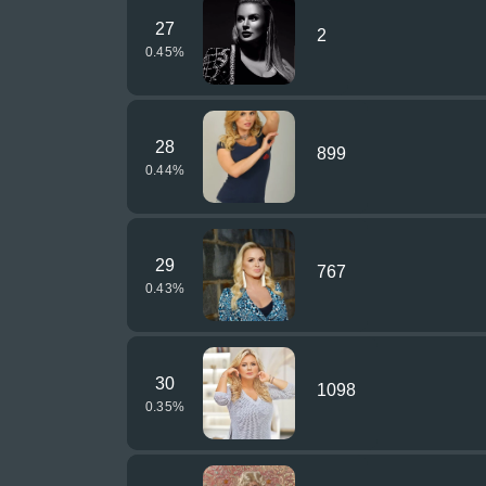
27
2
0.45
%
28
899
0.44
%
29
767
0.43
%
30
1098
0.35
%