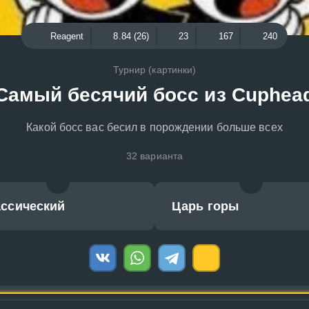
Reagent
8.84 (26)
23
167
240
Турнир (картинки)
Самый бесячий босс из Cuphea
Какой босс вас бесил в порождении больше всех
32 варианта
ассический
Царь горы