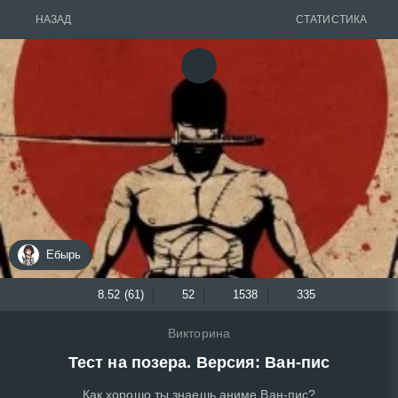
НАЗАД
СТАТИСТИКА
Ебырь
8.52 (61)
52
1538
335
Викторина
Тест на позера. Версия: Ван-пис
Как хорошо ты знаешь аниме Ван-пис?