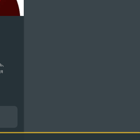
ь,
ия