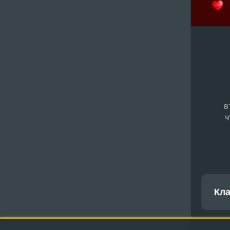
в
ч
Кл