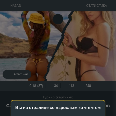
НАЗАД
СТАТИСТИКА
Artemwall
9.18 (37)
34
113
248
Турнир (картинки)
Самая красивая жена/подруга футболистов
Вы на странице со взрослым контентом
ПСЖ