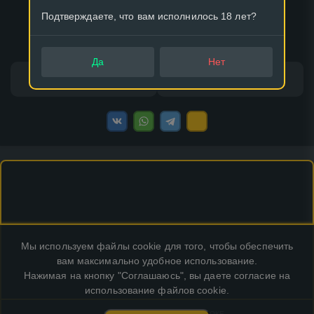
Встречаются бывшие, но знаковые футболисты ПСЖ.
Подтверждаете, что вам исполнилось 18 лет?
32 варианта
Да
Нет
Классический
Царь горы
Мы используем файлы cookie для того, чтобы обеспечить
вам максимально удобное использование.
Нажимая на кнопку "Соглашаюсь", вы даете согласие на
использование файлов cookie.
КУПИТЬ РЕКЛАМУ В ЭТОМ БЛОКЕ