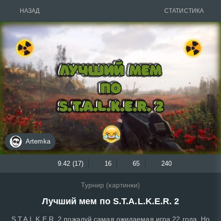
НАЗАД
СТАТИСТИКА
Artemka
9.42 (17)
16
65
240
Турнир (картинки)
Лучший мем по S.T.A.L.K.E.R. 2
S.T.A.L.K.E.R. 2 пожалуй самая ожидаемая игра 22 года. Но