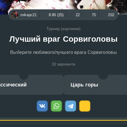
mikepc21
8.80 (25)
22
75
202
Турнир (картинки)
Лучший враг Сорвиголовы
Выберите любимого/лучшего врага Сорвиголовы
32 варианта
ассический
Царь горы