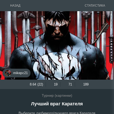
НАЗАД
СТАТИСТИКА
mikepc21
8.64 (22)
19
71
189
Турнир (картинки)
Лучший враг Карателя
Выберите любимого/лучшего врага Карателя